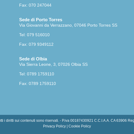
Fax: 070 247044
Sede di Porto Torres
Via Giovanni da Verrazzano, 07046 Porto Torres SS
Tel: 079 516010
Fax: 079 9349112
Sede di Olbia
Via Sierra Leone, 3, 07026 Olbia SS
Tel: 0789 1759110
Fax: 0789 1759110
i i diritti sui contenuti sono riservati. - P.iva 00187430921 C.C.I.A.A. CA 63906 Re
Privacy Policy
|
Cookie Policy