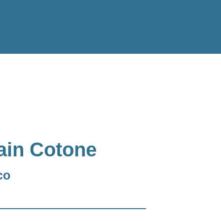
a
in Cotone
co