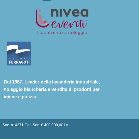
Dal 1967, Leader nella lavanderia industriale,
noleggio biancheria e vendita di prodotti per
igiene e pulizia.
g. Soc. n. 4271 Cap Soc. € 400.000,00 i.v