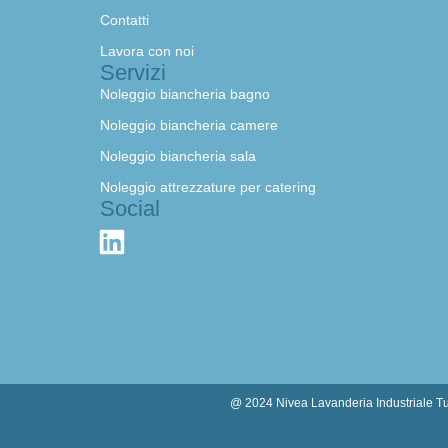
Contatti
Lavora con noi
Servizi
Noleggio biancheria bagno
Noleggio biancheria camere
Noleggio biancheria sala
Noleggio attrezzature per catering
Social
@ 2024 Nivea Lavanderia Industriale Tutt