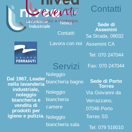
Home
Contatti
Chi siamo
News
Sede di
Assemini
Contatti
5a Strada, 09032
Lavora con noi
Assemini CA
Tel: 070 247044
Servizi
Fax: 070 247044
Noleggio
Dal 1967, Leader
Sede di Porto
biancheria bagno
nella lavanderia
Torres
industriale,
Noleggio
Via Giovanni da
noleggio
biancheria
biancheria e
Verrazzano,
vendita di
camere
07046 Porto
prodotti per
igiene e pulizia.
Torres SS
Noleggio
biancheria sala
Tel: 079 516010