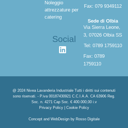
Noleggio
Fax: 079 9349112
attrezzature per
catering
Sede di Olbia
Via Sierra Leone,
3, 07026 Olbia SS
Social
Tel: 0789 1759110
Fax: 0789
1759110
@ 2024 Nivea Lavanderia Industriale Tutti i diritti sui contenuti
sono riservati. - P.iva 00187430921 C.C.I.A.A. CA 63906 Reg.
Soc. n. 4271 Cap Soc. € 400.000,00 i.v
Privacy Policy
|
Cookie Policy
Concept and WebDesign by
Rosso Digitale