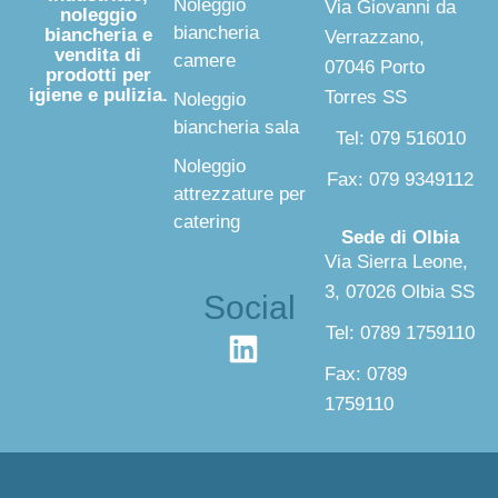
Noleggio
Via Giovanni da
noleggio
biancheria
biancheria e
Verrazzano,
vendita di
camere
07046 Porto
prodotti per
igiene e pulizia.
Torres SS
Noleggio
biancheria sala
Tel: 079 516010
Noleggio
Fax: 079 9349112
attrezzature per
catering
Sede di Olbia
Via Sierra Leone,
3, 07026 Olbia SS
Social
Tel: 0789 1759110
Fax: 0789
1759110